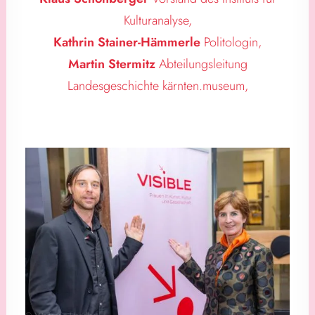
Kulturanalyse,
Kathrin Stainer-Hämmerle
Politologin,
Martin Stermitz
Abteilungsleitung
Landesgeschichte kärnten.museum,