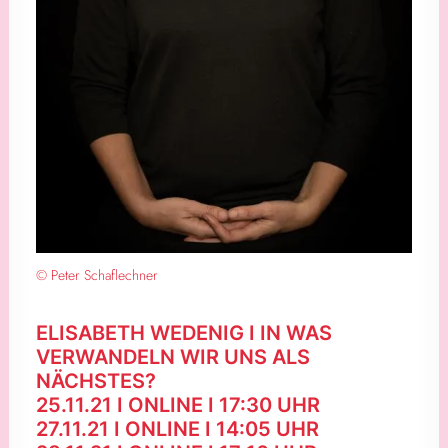
© Peter Schaflechner
ELISABETH WEDENIG I IN WAS
VERWANDELN WIR UNS ALS
NÄCHSTES?
25.11.21 I ONLINE I 17:30 UHR
27.11.21 I ONLINE I 14:05 UHR